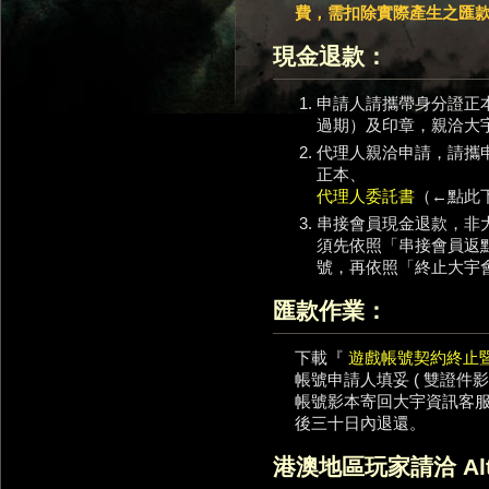
費，需扣除實際產生之匯
現金退款：
申請人請攜帶身分證正
過期）及印章，親洽大
代理人親洽申請，請攜
正本、
代理人委託書
（←點此
串接會員現金退款，非
須先依照「串接會員返
號，再依照「終止大宇
匯款作業：
下載『
遊戲帳號契約終止
帳號申請人填妥 ( 雙證件
帳號影本寄回大宇資訊客
後三十日內退還。
港澳地區玩家請洽 Al