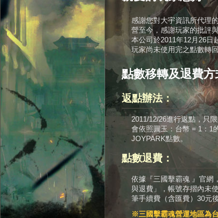
感謝您對大宇資訊所代理
營至今，感謝玩家的批評
本公司於2011年12月2
玩家尚未使用完之點數轉回J
點數移轉及退費方
返點辦法：
2011/12/26進行返點
會依照圓玉：台幣 = 1：
JOYPARK點數。
點數退費：
依據『三國擊霸魂 』官網
與退費」，帳號存摺內未使
筆手續費（含匯費）30元
※三國擊霸魂營運地區為