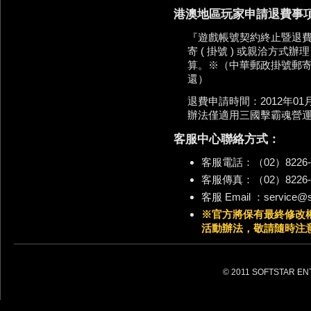
港澳地區玩家申請退費事項，
『遊戲帳號契約終止暨退
寄 ( 掛號 ) 或親洽方
算。※（中華郵政掛號郵
還）
退費申請時間：2012年01月2
辦法僅適用三國擊霸魂營
客服中心聯絡方式：
客服電話：（02）8226-
客服傳真：（02）8226-
客服 Email ：service@so
※官方將保有最終修改
活動辦法，敬請隨時注
© 2011 SOFTSTAR